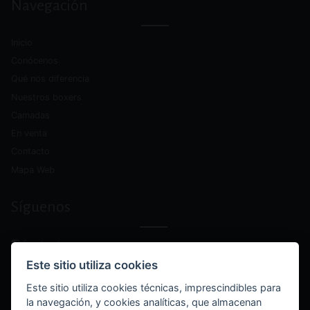
alternativa
Navegación
Inicio
Conócenos
Qué nos diferencia
Nuestros boxers
Camadas
En venta
Contacto
Mapa Web
Síguenos
facebook
instagram
Este sitio utiliza cookies
youtube
Este sitio utiliza cookies técnicas, imprescindibles para
la navegación, y cookies analíticas, que almacenan