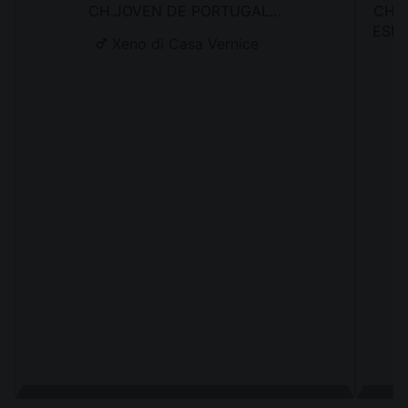
CH.JOVEN DE PORTUGAL…
CH. 
ESPA
Xeno di Casa Vernice
J. I
DEL