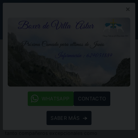
×
PROMOCIÓN
BLOG
(+34) 629 05 18 89
Inicio
Nuestros boxers
Todos los productos
NUESTROS BOXERS
En esta sección, te invitamos a conocer a los
protagonistas de nuestra pasión: nuestros Boxers.
Hemos seleccionado cuidadosamente cada ejemplar
whatsapp
por su genética excepcional, carácter equilibrado y
WHATSAPP
CONTACTO
cualidades que reflejan la esencia de la raza.
SABER MÁS
Cada uno de nuestros Boxers recibe el mejor cuidado,
entrenamiento y atención, asegurándonos de que sean
tanto compañeros excepcionales como