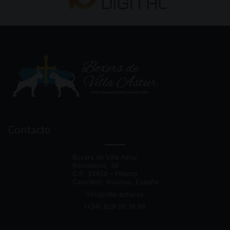
Dirección,
y
Contacto
redes
sociales
Boxers de Villa Astur
Romadorio, 39
C.P.
33456 - Pillarno
Castrillón, Asturias, España
info@villa-astur.es
(+34) 629 05 18 89