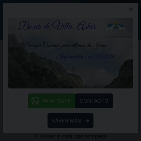
×
PROMOCIÓN
BLOG
(+34) 629 05 18 89
Inicio
Nuestros boxers
Hembras
HEMBRAS
En Villa Astur, nuestras hembras Boxer son el corazón
de nuestro programa de cría. Cada una de ellas es un
ejemplo sobresaliente de la raza, con una
whatsapp
combinación perfecta de belleza, temperamento y
WHATSAPP
CONTACTO
salud. Han sido seleccionadas cuidadosamente para
garantizar camadas equilibradas y de calidad
SABER MÁS
excepcional.
Volver al catálogo completo