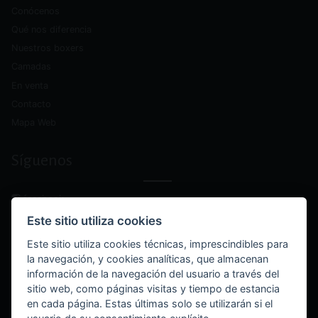
Conócenos
Qué nos diferencia
Nuestros boxers
Camadas
En venta
Contacto
Mapa Web
Síguenos
facebook
instagram
Este sitio utiliza cookies
youtube
Este sitio utiliza cookies técnicas, imprescindibles para
la navegación, y cookies analíticas, que almacenan
información de la navegación del usuario a través del
sitio web, como páginas visitas y tiempo de estancia
© Boxers de Villa Astur 2025 - Todos los derechos reservados.
en cada página. Estas últimas solo se utilizarán si el