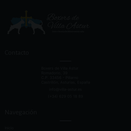
Dirección,
y
Contacto
redes
sociales
Boxers de Villa Astur
Romadorio, 39
C.P.
33456 - Pillarno
Castrillón, Asturias, España
info@villa-astur.es
(+34) 629 05 18 89
alternativa
Navegación
Inicio