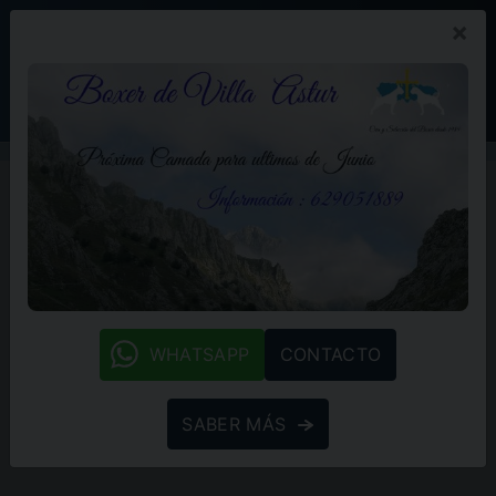
×
PROMOCIÓN
BLOG
(+34) 629 05 18 89
whatsapp
WHATSAPP
CONTACTO
SABER MÁS