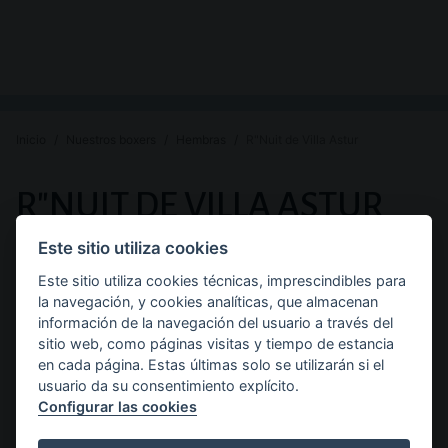
Inicio
Nuestros boxers
Hembras
R"Nuit de Villa Astur
PREMIOS
R"NUIT DE VILLA ASTUR
Y
Este sitio utiliza cookies
Raza:
Sexo:
Color:
Boxer
Hembra
Atigrado
DESCRIPCIÓN
Este sitio utiliza cookies técnicas, imprescindibles para
la navegación, y cookies analíticas, que almacenan
Pedigree de R"Nuit de Villa
DE
información de la navegación del usuario a través del
sitio web, como páginas visitas y tiempo de estancia
Astur
en cada página. Estas últimas solo se utilizarán si el
usuario da su consentimiento explícito.
Configurar las cookies