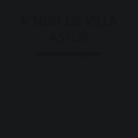
R"NUIT DE VILLA
ASTUR
Raza:
Sexo:
Color:
Boxer
Hembra
Atigrado