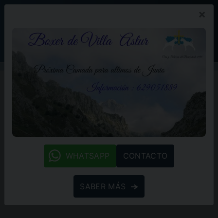
×
PROMOCIÓN
BLOG
(+34) 629 05 18 89
whatsapp
WHATSAPP
CONTACTO
SABER MÁS