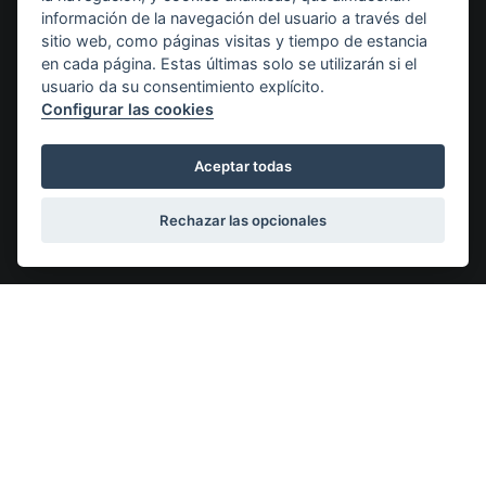
DE
información de la navegación del usuario a través del
sitio web, como páginas visitas y tiempo de estancia
HD: A
en cada página. Estas últimas solo se utilizarán si el
SP: 0
usuario da su consentimiento explícito.
Configurar las cookies
Pedigree de Ch.Reika dei
Aceptar todas
Montecchi
Rechazar las opcionales
Abuelo
Ch. David 
paterno
Abuela
Ch. Clari
paterna