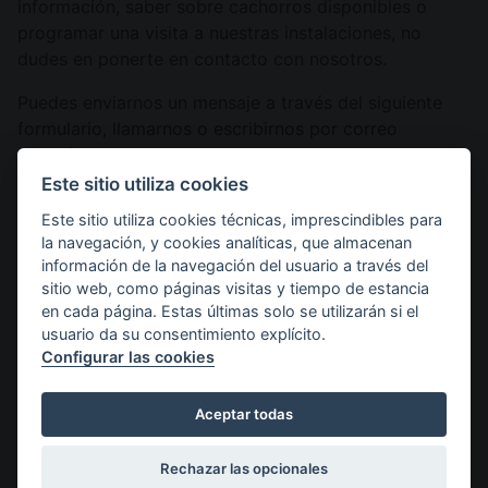
información, saber sobre cachorros disponibles o
programar una visita a nuestras instalaciones, no
dudes en ponerte en contacto con nosotros.
Puedes enviarnos un mensaje a través del siguiente
formulario, llamarnos o escribirnos por correo
electrónico. Estaremos encantados de ayudarte y
ofrecerte la información que necesites.
Este sitio utiliza cookies
Este sitio utiliza cookies técnicas, imprescindibles para
No dudes en contactarnos
, envíanos un correo
la navegación, y cookies analíticas, que almacenan
electrónico desde el formulario de esta página o
información de la navegación del usuario a través del
llámanos al
629 05 18 89
.
sitio web, como páginas visitas y tiempo de estancia
en cada página. Estas últimas solo se utilizarán si el
¡Estaremos encantados de ayudarte!
usuario da su consentimiento explícito.
Configurar las cookies
Tratamiento*
Nombre*
Aceptar todas
Rechazar las opcionales