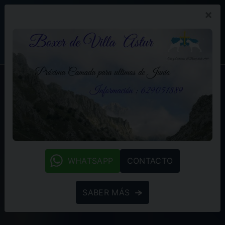
×
PROMOCIÓN
BLOG
(+34) 629 05 18 89
whatsapp
WHATSAPP
CONTACTO
SABER MÁS