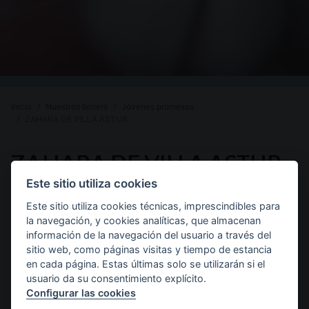
Inicio
Nuestros boxers
Jóvenes promesas
ZAHARA DE VILLA ASTUR
PREMIOS
ZAHARA DE VILLA ASTUR
Este sitio utiliza cookies
Y
Raza:
Sexo:
Color:
Boxer
Hembra
Dorado
Este sitio utiliza cookies técnicas, imprescindibles para
DESCRIPCIÓN
la navegación, y cookies analíticas, que almacenan
Pedigree de ZAHARA DE
información de la navegación del usuario a través del
DE
sitio web, como páginas visitas y tiempo de estancia
VILLA ASTUR
en cada página. Estas últimas solo se utilizarán si el
usuario da su consentimiento explícito.
Configurar las cookies