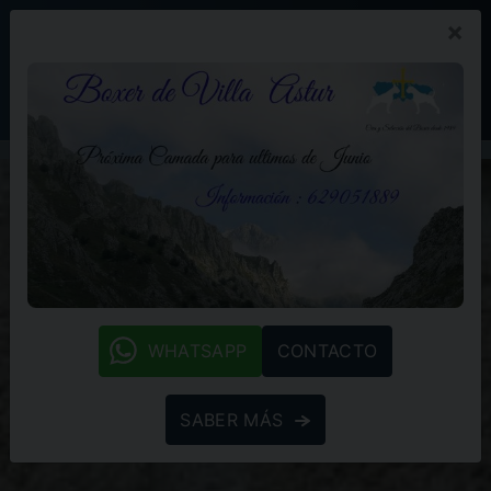
×
PROMOCIÓN
BLOG
(+34) 629 05 18 89
whatsapp
WHATSAPP
CONTACTO
SABER MÁS