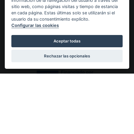
información de la navegación del usuario a través del
sitio web, como páginas visitas y tiempo de estancia
Y
Raza:
Sexo:
Color:
en cada página. Estas últimas solo se utilizarán si el
Boxer
Macho
Dorado
usuario da su consentimiento explícito.
DESCRIPCIÓN
Configurar las cookies
DE
Aceptar todas
PROGRAMA KIT DIGITAL COFINANCIADO POR LOS
FONDOS NEXT GENERATION (EU) DEL MECANISMO
DE RECUPERACIÓN Y RESILIENCIA
Rechazar las opcionales