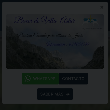
×
PROMOCIÓN
BLOG
(+34) 629 05 18 89
whatsapp
WHATSAPP
CONTACTO
SABER MÁS