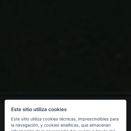
Este sitio utiliza cookies
Inicio
Nuestros boxers
Machos
Ch. Chaman della Talpa
Este sitio utiliza cookies técnicas, imprescindibles para
la navegación, y cookies analíticas, que almacenan
PREMIOS
CH. CHAMAN DELLA TALPA