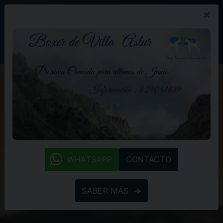
×
PROMOCIÓN
BLOG
(+34) 629 05 18 89
whatsapp
WHATSAPP
CONTACTO
SABER MÁS