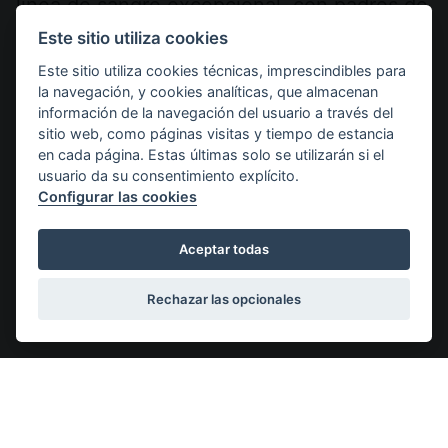
línea de sangre excepcional, con padres de
gran temperamento, salud y estructura
Este sitio utiliza cookies
física inmejorable.
Este sitio utiliza cookies técnicas, imprescindibles para
la navegación, y cookies analíticas, que almacenan
información de la navegación del usuario a través del
Te
sitio web, como páginas visitas y tiempo de estancia
en cada página. Estas últimas solo se utilizarán si el
interesa
usuario da su consentimiento explícito.
Configurar las cookies
saber
Contrato de compra-venta
Aceptar todas
Todos nuestros cachorros se entregan
Junto
acompañados de contrato de compra-
jus
Rechazar las opcionales
venta.
Españ
Pedigree de Camada P Villa