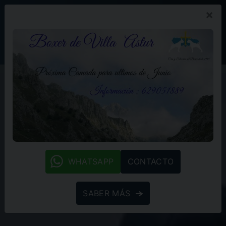
×
PROMOCIÓN
BLOG
(+34) 629 05 18 89
whatsapp
WHATSAPP
CONTACTO
SABER MÁS