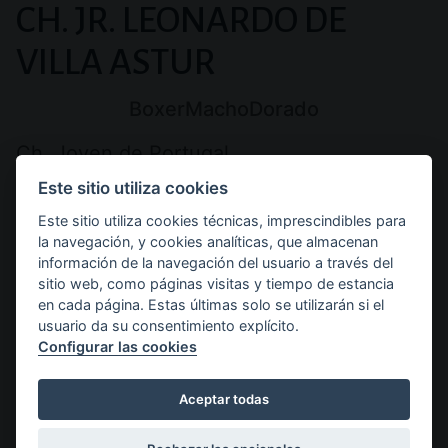
PREMIOS
CH. JR. LEONARDO DE
Y
VILLA ASTUR
DESCRIPCIÓN
Raza:
Sexo:
Color:
Boxer
Macho
Dorado
DE
Ch. Joven de Portugal
Este sitio utiliza cookies
HD: A
Este sitio utiliza cookies técnicas, imprescindibles para
SP: 0
la navegación, y cookies analíticas, que almacenan
Corazón: 0
información de la navegación del usuario a través del
sitio web, como páginas visitas y tiempo de estancia
Pedigree de Ch. Jr. Leonardo
en cada página. Estas últimas solo se utilizarán si el
usuario da su consentimiento explícito.
de Villa Astur
Configurar las cookies
Aceptar todas