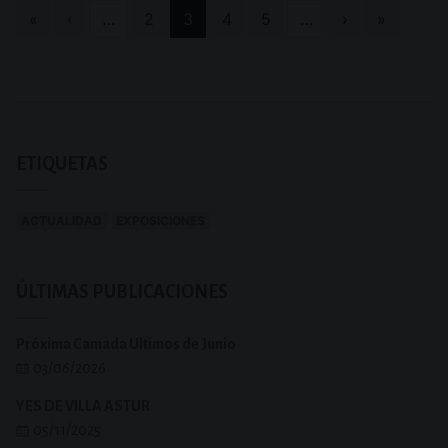
«
‹
…
2
3
4
5
…
›
»
ETIQUETAS
CONSULTA TODAS LAS NOVEDADES CON LA ETIQUETA
CONSULTA TODAS LAS NOVEDADES CON LA ETIQUETA
ACTUALIDAD
EXPOSICIONES
ÚLTIMAS PUBLICACIONES
Próxima Camada Ultimos de Junio
03/06/2026
YES DE VILLA ASTUR
05/11/2025