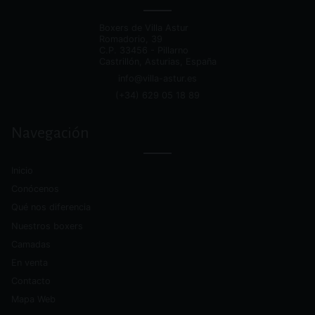
redes
sociales
Boxers de Villa Astur
Romadorio, 39
C.P.
33456 - Pillarno
Castrillón, Asturias, España
info@villa-astur.es
(+34) 629 05 18 89
alternativa
Navegación
Inicio
Conócenos
Qué nos diferencia
Nuestros boxers
Camadas
En venta
Contacto
Mapa Web