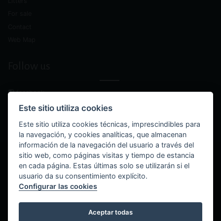
Litters
For sale
Contact
Web Map
Follow us
facebook
instagram
Este sitio utiliza cookies
youtube
Este sitio utiliza cookies técnicas, imprescindibles para
la navegación, y cookies analíticas, que almacenan
información de la navegación del usuario a través del
sitio web, como páginas visitas y tiempo de estancia
© Boxers de Villa Astur 2025 - All rights reserved.
en cada página. Estas últimas solo se utilizarán si el
usuario da su consentimiento explícito.
accessibility
Configurar las cookies
cookies policy
Aceptar todas
legal notice