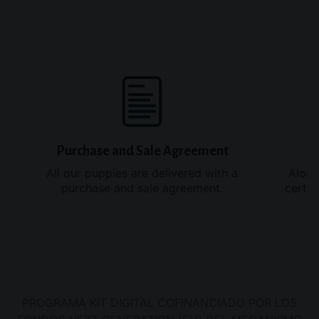
Te
interesa
saber
Purchase and Sale Agreement
All our puppies are delivered with a
Along
purchase and sale agreement.
certif
PROGRAMA KIT DIGITAL COFINANCIADO POR LOS