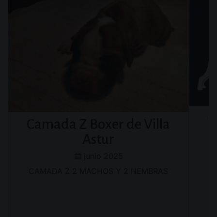
C
Camada Z Boxer de Villa
Astur
Fech
Fecha
junio 2025
de
de
CAMADA Z 2 MACHOS Y 2 HEMBRAS
nacim
nacimiento: