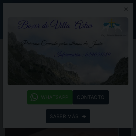
×
PROMOCIÓN
BLOG
(+34) 629 05 18 89
Home
Previous Litters
PREVIOUS LITTERS
At Villa Astur, we take pride in the legacy that our
litters have left in their new homes. Over the years, we
have raised exceptional Boxers who stand out not
whatsapp
only for their beauty and lineage but also for their
WHATSAPP
CONTACTO
balanced and affectionate nature.
SABER MÁS
Catalog