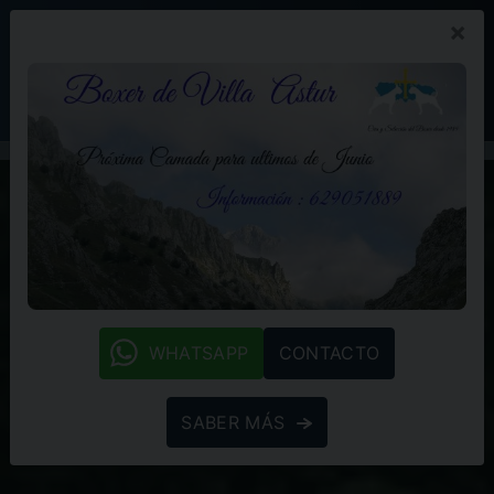
×
PROMOCIÓN
BLOG
(+34) 629 05 18 89
whatsapp
WHATSAPP
CONTACTO
SABER MÁS