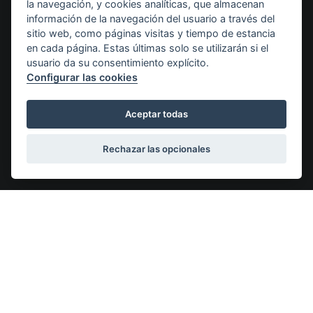
la navegación, y cookies analíticas, que almacenan
Para más información, ¡contáctanos!
información de la navegación del usuario a través del
sitio web, como páginas visitas y tiempo de estancia
en cada página. Estas últimas solo se utilizarán si el
Te
usuario da su consentimiento explícito.
Configurar las cookies
interesa
saber
Aceptar todas
Purchase and Sale Agreement
Rechazar las opcionales
All our puppies are delivered with a
Along
purchase and sale agreement.
certif
Pedigree of Camada Boxer
Villa Astur