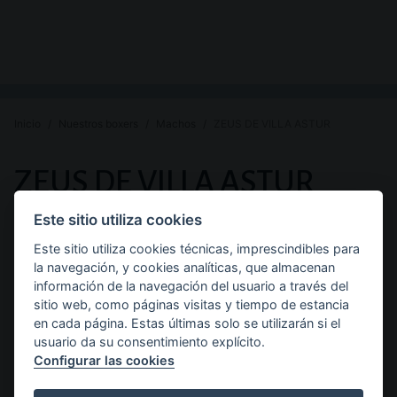
Inicio
Nuestros boxers
Machos
ZEUS DE VILLA ASTUR
PREMIOS
ZEUS DE VILLA ASTUR
Y
Este sitio utiliza cookies
Raza:
Sexo:
Color:
Boxer
Macho
Dorado
DESCRIPCIÓN
Este sitio utiliza cookies técnicas, imprescindibles para
la navegación, y cookies analíticas, que almacenan
Pedigree de ZEUS DE VILLA
DE
información de la navegación del usuario a través del
sitio web, como páginas visitas y tiempo de estancia
ASTUR
en cada página. Estas últimas solo se utilizarán si el
usuario da su consentimiento explícito.
Configurar las cookies