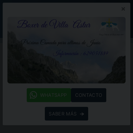
×
PROMOCIÓN
BLOG
(+34) 629 05 18 89
whatsapp
WHATSAPP
CONTACTO
SABER MÁS