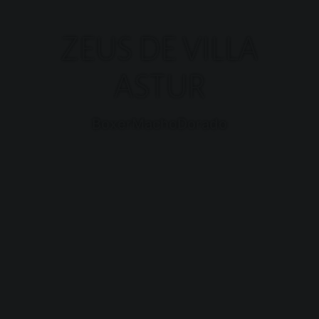
ZEUS DE VILLA
ASTUR
Raza:
Sexo:
Color:
Boxer
Macho
Dorado