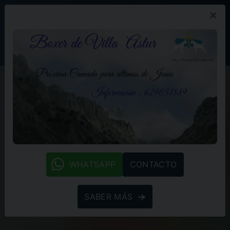
×
PROMOCIÓN
BLOG
(+34) 629 05 18 89
whatsapp
WHATSAPP
CONTACTO
SABER MÁS