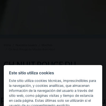
Inicio
Nuestros boxers
Machos
Ch.Nuit Rouge du Moulin d'en Haut
PREMIOS
CH.NUIT ROUGE DU
Y
MOULIN D'EN HAUT
Este sitio utiliza cookies
Este sitio utiliza cookies técnicas, imprescindibles para
DESCRIPCIÓN
Raza:
Sexo:
Color:
Boxer
Macho
Dorado
la navegación, y cookies analíticas, que almacenan
información de la navegación del usuario a través del
DE
sitio web, como páginas visitas y tiempo de estancia
Pedigree de Ch.Nuit Rouge du
en cada página. Estas últimas solo se utilizarán si el
usuario da su consentimiento explícito.