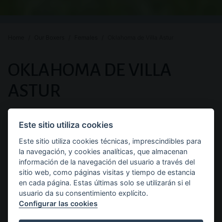
Home
Our Boxers
Females
Oklahoma de Villa Astur
PREMIOS
OKLAHOMA DE VILLA
Y
ASTUR
DESCRIPCIÓN
Breed:
Sex:
Color:
Color:
Boxer
Female
Atigrado
Brindle
Este sitio utiliza cookies
DE
Pedigree of Oklahoma de
Este sitio utiliza cookies técnicas, imprescindibles para
la navegación, y cookies analíticas, que almacenan
Villa Astur
información de la navegación del usuario a través del
sitio web, como páginas visitas y tiempo de estancia
en cada página. Estas últimas solo se utilizarán si el
usuario da su consentimiento explícito.
Configurar las cookies