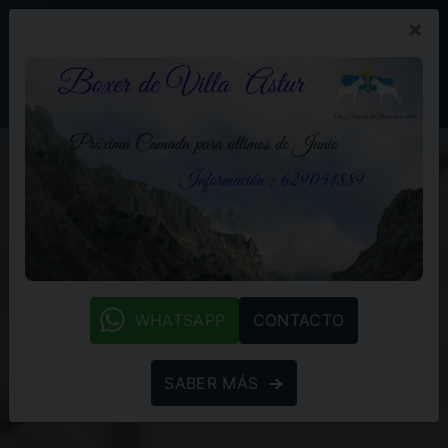
×
PROMOCIÓN
BLOG
(+34) 629 05 18 89
whatsapp
WHATSAPP
CONTACTO
SABER MÁS