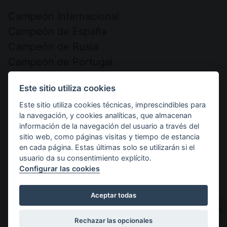
DESCRIPCIÓN
Campeón Internacional
DE
Campeón de España
Campeón de Rusia
Campeón de Portugal
Mejor Reproductor Monográfica de España
Este sitio utiliza cookies
Pedigree of Ch. Greco de
Este sitio utiliza cookies técnicas, imprescindibles para
la navegación, y cookies analíticas, que almacenan
Rincomar
información de la navegación del usuario a través del
sitio web, como páginas visitas y tiempo de estancia
en cada página. Estas últimas solo se utilizarán si el
usuario da su consentimiento explícito.
Configurar las cookies
Aceptar todas
Abu
Ch.
Rechazar las opcionales
pat