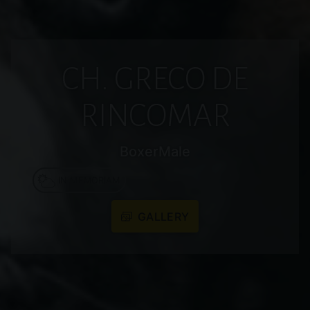
CH. GRECO DE
RINCOMAR
Breed:
Sex:
Boxer
Male
IN MEMORIAM
GALLERY