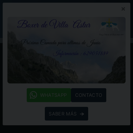
×
PROMOCIÓN
BLOG
(+34) 629 05 18 89
whatsapp
WHATSAPP
CONTACTO
SABER MÁS