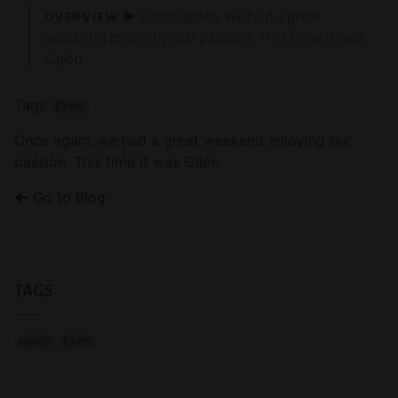
Once again, we had a great
weekend enjoying our passion. This time it was
Gijón
Tags
CONSULTA TODAS LAS NOVEDADES CON LA ETIQUETA
EXPO
Once again, we had a great weekend enjoying our
passion. This time it was Gijón
Go to blog
TAGS
CONSULTA TODAS LAS NOVEDADES CON LA ETIQUETA
CONSULTA TODAS LAS NOVEDADES CON LA ETIQUETA
NEWS
EXPO