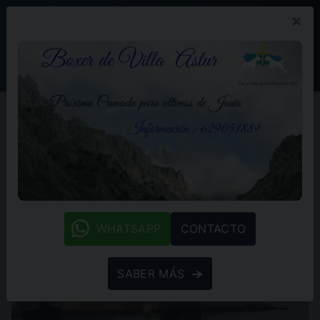
×
PROMOCIÓN
BLOG
(+34) 629 05 18 89
Home
Blog
National and International of Asturias 2024
National and International of
Asturias 2024
17/04/2024
whatsapp
WHATSAPP
CONTACTO
SABER MÁS