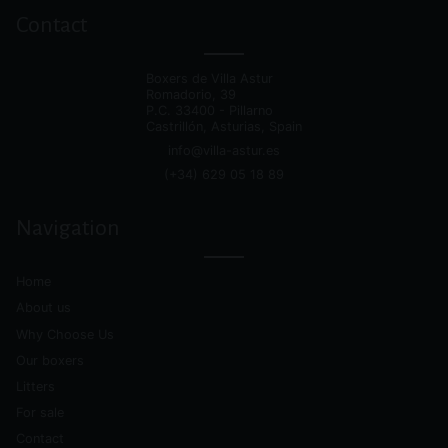
Contact
Boxers de Villa Astur
Romadorio, 39
P.C.
33400 - Pillarno
Castrillón, Asturias, Spain
info@villa-astur.es
(+34) 629 05 18 89
Navigation
Home
About us
Why Choose Us
Our boxers
Litters
For sale
Contact