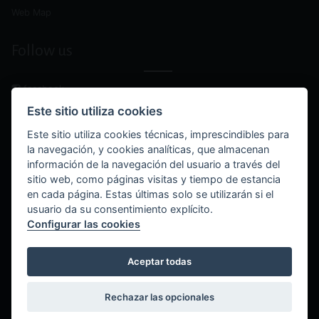
Web Map
Follow us
facebook
instagram
Este sitio utiliza cookies
youtube
Este sitio utiliza cookies técnicas, imprescindibles para
la navegación, y cookies analíticas, que almacenan
información de la navegación del usuario a través del
sitio web, como páginas visitas y tiempo de estancia
© Boxers de Villa Astur 2025 - All rights reserved.
en cada página. Estas últimas solo se utilizarán si el
usuario da su consentimiento explícito.
accessibility
Configurar las cookies
cookies policy
Aceptar todas
legal notice
privacy policy
Rechazar las opcionales
development:
Wit Solutions