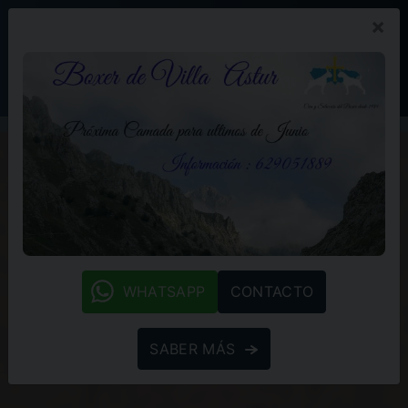
×
PROMOCIÓN
BLOG
(+34) 629 05 18 89
whatsapp
WHATSAPP
CONTACTO
SABER MÁS