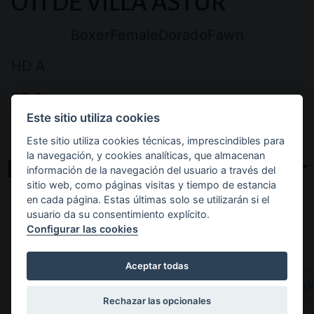
PREMIOS
OTI DE VILLA ASTUR
Y
Breed:
Sex:
Color:
Color:
Boxer
Female
Dorado
Fawn
DESCRIPCIÓN
HD A
DE
SP 0
Este sitio utiliza cookies
Corazon 0
Este sitio utiliza cookies técnicas, imprescindibles para
la navegación, y cookies analíticas, que almacenan
Pedigree of Oti de Villa Astur
información de la navegación del usuario a través del
sitio web, como páginas visitas y tiempo de estancia
en cada página. Estas últimas solo se utilizarán si el
usuario da su consentimiento explícito.
Configurar las cookies
Aceptar todas
Abuelo
Ch. Ali d
paterno
Rechazar las opcionales